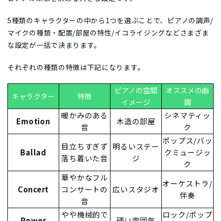
5種類のキャラクターの中から1つを選ぶことで、ピアノの調声/
マイクの種類・配置/部屋の特性/イコライジングなどさまざま
な設定が一括で決まります。
それぞれの種類の特徴は下記になります。
ピアノの空間
オススメの曲
キャラクター
特徴
イメージ
調
暖かみのある
シネマティッ
Emotion
木造の部屋
音
ク
ポップス/バッ
目立ちすぎず
明るいステー
Ballad
クミュージッ
落ち着いた音
ジ
ク
華やかなフル
オーケストラ/
Concert
コンサートの
広いスタジオ
伴奏
音
やや機械的で
ロック/ポップ
Power
硬い雰囲気